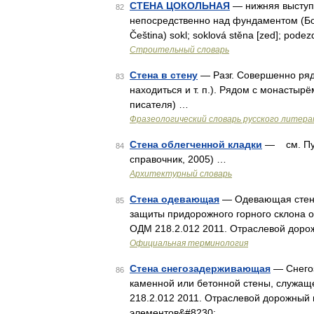
СТЕНА ЦОКОЛЬНАЯ
— нижняя выступ
82
непосредственно над фундаментом (Бол
Čeština) sokl; soklová stěna [zed]; po
Строительный словарь
Стена в стену
— Разг. Совершенно рядо
83
находиться и т. п.). Рядом с монастырё
писателя) …
Фразеологический словарь русского литера
Стена облегченной кладки
— см. Пус
84
справочник, 2005) …
Архитектурный словарь
Стена одевающая
— Одевающая стена
85
защиты придорожного горного склона о
ОДМ 218.2.012 2011. Отраслевой доро
Официальная терминология
Стена снегозадерживающая
— Снегоз
86
каменной или бетонной стены, служаще
218.2.012 2011. Отраслевой дорожный 
элементов&#8230; …