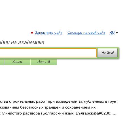
Запомнить сайт
Словарь на свой сайт
RU
едии на Академике
Найти!
Книги
Игры ⚽
тва строительных работ при возведении заглублённых в грунт
азованием безоткосных траншей и сохранением их
 глинистого раствора (Болгарский язык; Български)&#8230; …