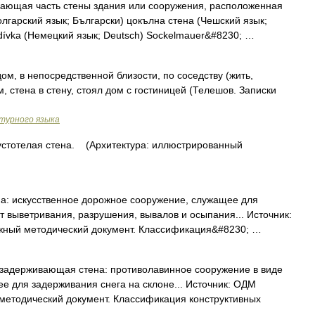
ающая часть стены здания или сооружения, расположенная
гарский язык; Български) цокълна стена (Чешский язык;
dezdívka (Немецкий язык; Deutsch) Sockelmauer&#8230; …
м, в непосредственной близости, по соседству (жить,
м, стена в стену, стоял дом с гостиницей (Телешов. Записки
турного языка
тотелая стена. (Архитектура: иллюстрированный
: искусственное дорожное сооружение, служащее для
т выветривания, разрушения, вывалов и осыпания... Источник:
жный методический документ. Классификация&#8230; …
адерживающая стена: противолавинное сооружение в виде
е для задерживания снега на склоне... Источник: ОДМ
методический документ. Классификация конструктивных