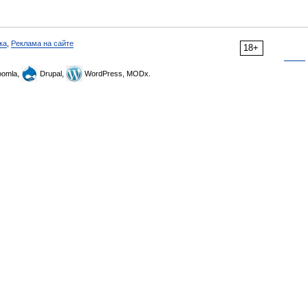
ка
,
Реклама на сайте
18+
omla,
Drupal,
WordPress, MODx.