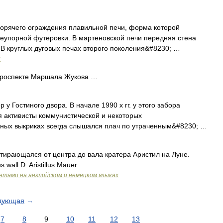
ть горячего ограждения плавильной печи, форма которой
еупорной футеровки. В мартеновской печи передняя стена
. В круглых дуговых печах второго поколения&#8230; …
и
роспекте Маршала Жукова …
 Гостиного двора. В начале 1990 х гг. у этого забора
я активисты коммунистической и некоторых
вных выкриках всегда слышался плач по утраченным&#8230; …
тирающаяся от центра до вала кратера Аристил на Луне.
s wall D. Aristillus Mauer …
ентами на английском и немецком языках
дующая
→
7
8
9
10
11
12
13