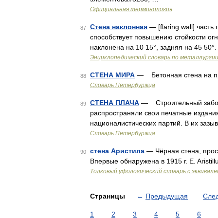
Официальная терминология
Стена наклонная
— [flaring wall] час
87
способствует повышению стойкости огн
наклонена на 10 15°, задняя на 45 50°
Энциклопедический словарь по металлурги
СТЕНА МИРА
— Бетонная стена на п
88
Словарь Петербуржца
СТЕНА ПЛАЧА
— Строительный забор у
89
распространяли свои печатные издани
националистических партий. В их зазы
Словарь Петербуржца
стена Аристила
— Чёрная стена, прос
90
Впервые обнаружена в 1915 г. E. Aristillu
Толковый уфологический словарь с эквивал
Страницы
←
Предыдущая
Сле
1
2
3
4
5
6