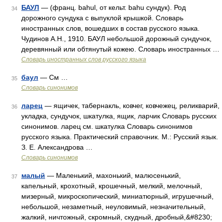
БАУЛ
— (франц. bahul, от кельт. bahu сундук). Род
34
дорожного сундука с выпуклой крышкой. Словарь
иностранных слов, вошедших в состав русского языка.
Чудинов А.Н., 1910. БАУЛ небольшой дорожный сундучок,
деревянный или обтянутый кожею. Словарь иностранных …
Словарь иностранных слов русского языка
баул
— См …
35
Словарь синонимов
ларец
— ящичек, табернакль, ковчег, ковчежец, реликварий,
36
укладка, сундучок, шкатулка, ящик, ларчик Словарь русских
синонимов. ларец см. шкатулка Словарь синонимов
русского языка. Практический справочник. М.: Русский язык.
З. Е. Александрова …
Словарь синонимов
малый
— Маленький, махонький, малюсенький,
37
капельный, крохотный, крошечный, мелкий, мелочный,
мизерный, микроскопический, миниатюрный, игрушечный,
небольшой, незаметный, неуловимый, незначительный,
жалкий, ничтожный, скромный, скудный, дробный,&#8230;