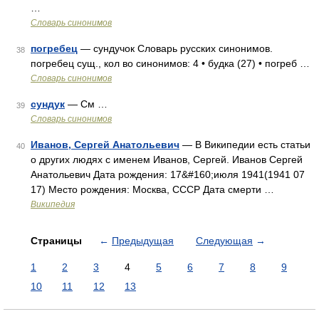
…
Словарь синонимов
погребец
— сундучок Словарь русских синонимов.
38
погребец сущ., кол во синонимов: 4 • будка (27) • погреб …
Словарь синонимов
сундук
— См …
39
Словарь синонимов
Иванов, Сергей Анатольевич
— В Википедии есть статьи
40
о других людях с именем Иванов, Сергей. Иванов Сергей
Анатольевич Дата рождения: 17&#160;июля 1941(1941 07
17) Место рождения: Москва, СССР Дата смерти …
Википедия
Страницы
←
Предыдущая
Следующая
→
1
2
3
4
5
6
7
8
9
10
11
12
13