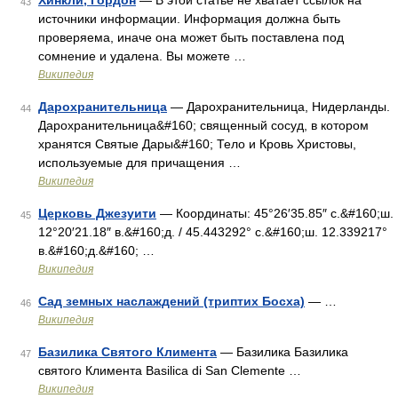
Хинкли, Гордон
— В этой статье не хватает ссылок на
43
источники информации. Информация должна быть
проверяема, иначе она может быть поставлена под
сомнение и удалена. Вы можете …
Википедия
Дарохранительница
— Дарохранительница, Нидерланды.
44
Дарохранительница&#160; священный сосуд, в котором
хранятся Святые Дары&#160; Тело и Кровь Христовы,
используемые для причащения …
Википедия
Церковь Джезуити
— Координаты: 45°26′35.85″ с.&#160;ш.
45
12°20′21.18″ в.&#160;д. / 45.443292° с.&#160;ш. 12.339217°
в.&#160;д.&#160; …
Википедия
Сад земных наслаждений (триптих Босха)
— …
46
Википедия
Базилика Святого Климента
— Базилика Базилика
47
святого Климента Basilica di San Clemente …
Википедия