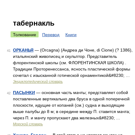
табернакль
Толкование
Перевод
Книги
ОРКАНЬЯ
— (Orcagna) (Андреа ди Чоне, di Cione) (? 1386),
41
итальянский живописец и скульптор. Представитель
флорентинской школы (см. ФЛОРЕНТИНСКАЯ ШКОЛА) .
Традиции Проторенессанса, ясность пластической формы
сочетал с изысканной готической орнаментикой&#8230; …
Энциклопедический словарь
ПАСЫНКИ
— основная часть мачты; представляет собой
42
поставленные вертикально два бруса в одной поперечной
плоскости, идущие от копаней (см.) судна и выходящие
выше палубы до 8 м; в середине между П. ставится мачта;
через П. и мачту пропускают два железных&#8230; …
Морской словарь