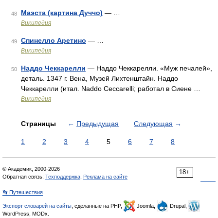
Маэста (картина Дуччо)
— …
48
Википедия
Спинелло Аретино
— …
49
Википедия
Наддо Чеккарелли
— Наддо Чеккарелли. «Муж печалей»,
50
деталь. 1347 г. Вена, Музей Лихтенштайн. Наддо
Чеккарелли (итал. Naddo Ceccarelli; работал в Сиене …
Википедия
Страницы
←
Предыдущая
Следующая
→
1
2
3
4
5
6
7
8
© Академик, 2000-2026
18+
Обратная связь:
Техподдержка
,
Реклама на сайте
👣 Путешествия
Экспорт словарей на сайты
, сделанные на PHP,
Joomla,
Drupal,
WordPress, MODx.