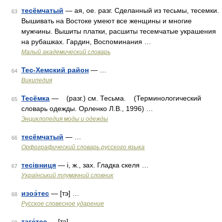
тесёмчатый
— ая, ое. разг. Сделанный из тесьмы, тесемки.
63
Вышивать на Востоке умеют все женщины и многие
мужчины. Вышиты платки, расшиты тесемчатые украшения
на рубашках. Гардин, Воспоминания …
Малый академический словарь
Тес-Хемский район
— …
64
Википедия
Тесёмка
— (разг.) см. Тесьма. (Терминологический
65
словарь одежды. Орленко Л.В., 1996) …
Энциклопедия моды и одежды
тесёмчатый
— …
66
Орфографический словарь русского языка
тесівниця
— і, ж., зах. Гладка скеля …
67
Український тлумачний словник
изоэ́тес
— [тэ] …
68
Русское словесное ударение
таге́тес
— [тэ] …