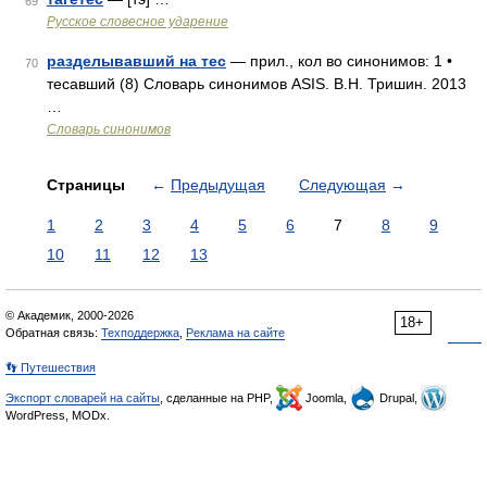
69
Русское словесное ударение
разделывавший на тес
— прил., кол во синонимов: 1 •
70
тесавший (8) Словарь синонимов ASIS. В.Н. Тришин. 2013
…
Словарь синонимов
Страницы
←
Предыдущая
Следующая
→
1
2
3
4
5
6
7
8
9
10
11
12
13
© Академик, 2000-2026
18+
Обратная связь:
Техподдержка
,
Реклама на сайте
👣 Путешествия
Экспорт словарей на сайты
, сделанные на PHP,
Joomla,
Drupal,
WordPress, MODx.