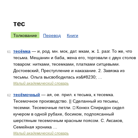
тес
Толкование
Перевод
Книги
тесёмка
— и, род. мн. мок, дат. мкам, ж. 1. разг. То же, что
61
тесьма. Мещанин и баба, жена его, торговали с двух столов
товаром: нитками, тесемками, платками ситцевыми.
Достоевский, Преступление и наказание. 2. Завязка из
тесьмы. Ольга высвободилась из&#8230; …
Малый академический словарь
тесёмочный
— ая, ое. прил. к тесьма, к тесемка.
62
Тесемочное производство. || Сделанный из тесьмы,
тесемки. Тесемочные петли. □ Конюх Спиридон сидел
кучером в одной рубахе, босиком, подпоясанный
шерстяным тесемочным красным поясом. С. Аксаков,
Семейная хроника …
Малый академический словарь