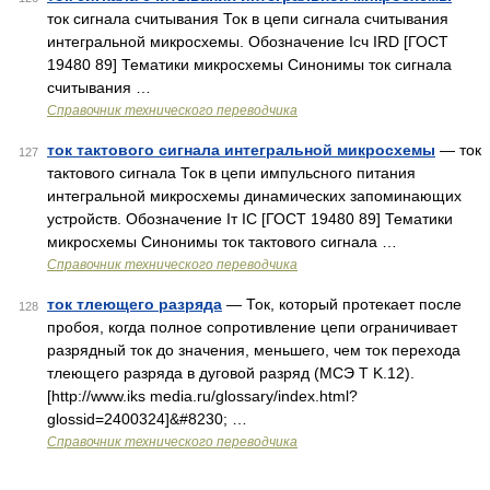
ток сигнала считывания Ток в цепи сигнала считывания
интегральной микросхемы. Обозначение Iсч IRD [ГОСТ
19480 89] Тематики микросхемы Синонимы ток сигнала
считывания …
Справочник технического переводчика
ток тактового сигнала интегральной микросхемы
— ток
127
тактового сигнала Ток в цепи импульсного питания
интегральной микросхемы динамических запоминающих
устройств. Обозначение Iт IC [ГОСТ 19480 89] Тематики
микросхемы Синонимы ток тактового сигнала …
Справочник технического переводчика
ток тлеющего разряда
— Ток, который протекает после
128
пробоя, когда полное сопротивление цепи ограничивает
разрядный ток до значения, меньшего, чем ток перехода
тлеющего разряда в дуговой разряд (МСЭ Т K.12).
[http://www.iks media.ru/glossary/index.html?
glossid=2400324]&#8230; …
Справочник технического переводчика