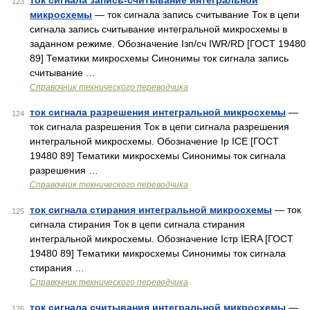
ток сигнала запись-считывание интегральной
123
микросхемы
— ток сигнала запись считывание Ток в цепи
сигнала запись считывание интегральной микросхемы в
заданном режиме. Обозначение Iзп/сч IWR/RD [ГОСТ 19480
89] Тематики микросхемы Синонимы ток сигнала запись
считывание …
Справочник технического переводчика
ток сигнала разрешения интегральной микросхемы
—
124
ток сигнала разрешения Ток в цепи сигнала разрешения
интегральной микросхемы. Обозначение Iр ICE [ГОСТ
19480 89] Тематики микросхемы Синонимы ток сигнала
разрешения …
Справочник технического переводчика
ток сигнала стирания интегральной микросхемы
— ток
125
сигнала стирания Ток в цепи сигнала стирания
интегральной микросхемы. Обозначение Iстр IERA [ГОСТ
19480 89] Тематики микросхемы Синонимы ток сигнала
стирания …
Справочник технического переводчика
ток сигнала считывания интегральной микросхемы
—
126