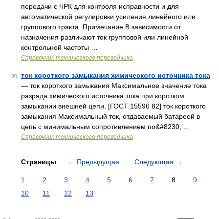
передачи с ЧРК для контроля исправности и для
автоматической регулировки усиления линейного или
группового тракта. Примечание В зависимости от
назначения различают ток групповой или линейной
контрольной частоты …
Справочник технического переводчика
ток короткого замыкания химического источника тока
80
— ток короткого замыкания Максимальное значение тока
разряда химического источника тока при коротком
замыкании внешней цепи. [ГОСТ 15596 82] ток короткого
замыкания Максимальный ток, отдаваемый батареей в
цепь с минимальным сопротивлением по&#8230; …
Справочник технического переводчика
Страницы
←
Предыдущая
Следующая
→
1
2
3
4
5
6
7
8
9
10
11
12
13