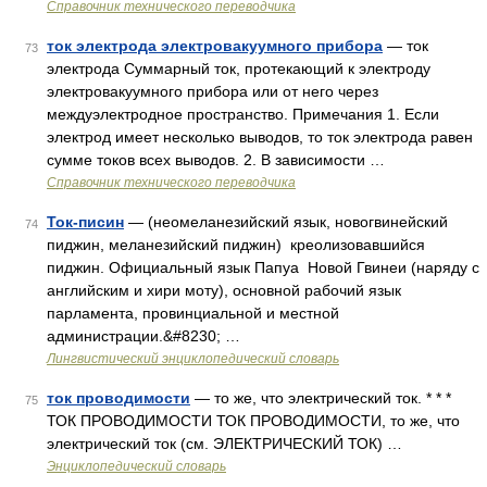
Справочник технического переводчика
ток электрода электровакуумного прибора
— ток
73
электрода Суммарный ток, протекающий к электроду
электровакуумного прибора или от него через
междуэлектродное пространство. Примечания 1. Если
электрод имеет несколько выводов, то ток электрода равен
сумме токов всех выводов. 2. В зависимости …
Справочник технического переводчика
Ток-писин
— (неомеланезийский язык, новогвинейский
74
пиджин, меланезийский пиджин) креолизовавшийся
пиджин. Официальный язык Папуа Новой Гвинеи (наряду с
английским и хири моту), основной рабочий язык
парламента, провинциальной и местной
администрации.&#8230; …
Лингвистический энциклопедический словарь
ток проводимости
— то же, что электрический ток. * * *
75
ТОК ПРОВОДИМОСТИ ТОК ПРОВОДИМОСТИ, то же, что
электрический ток (см. ЭЛЕКТРИЧЕСКИЙ ТОК) …
Энциклопедический словарь