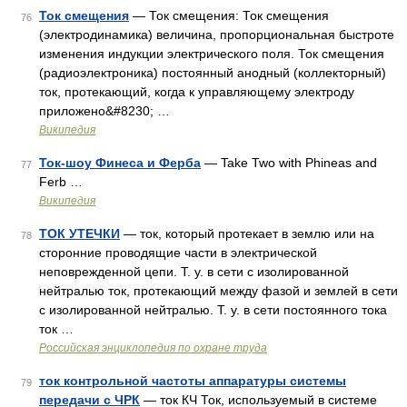
Ток смещения
— Ток смещения: Ток смещения
76
(электродинамика) величина, пропорциональная быстроте
изменения индукции электрического поля. Ток смещения
(радиоэлектроника) постоянный анодный (коллекторный)
ток, протекающий, когда к управляющему электроду
приложено&#8230; …
Википедия
Ток-шоу Финеса и Ферба
— Take Two with Phineas and
77
Ferb …
Википедия
ТОК УТЕЧКИ
— ток, который протекает в землю или на
78
сторонние проводящие части в электрической
неповрежденной цепи. Т. у. в сети с изолированной
нейтралью ток, протекающий между фазой и землей в сети
с изолированной нейтралью. Т. у. в сети постоянного тока
ток …
Российская энциклопедия по охране труда
ток контрольной частоты аппаратуры системы
79
передачи с ЧРК
— ток КЧ Ток, используемый в системе