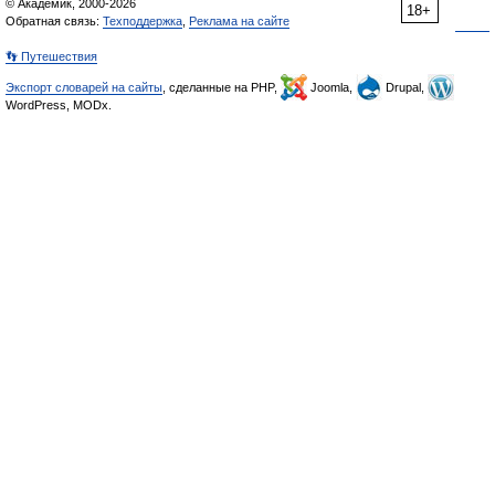
© Академик, 2000-2026
18+
Обратная связь:
Техподдержка
,
Реклама на сайте
👣 Путешествия
Экспорт словарей на сайты
, сделанные на PHP,
Joomla,
Drupal,
WordPress, MODx.