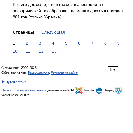
В книге доказано, что в газах и в электролитах
электрический ток образован не ионами, как утверждает…
881 грн (только Украина)
Страницы
Следующая
→
1
2
3
4
5
6
7
8
9
10
11
12
13
© Академик, 2000-2026
18+
Обратная связь:
Техподдержка
,
Реклама на сайте
👣 Путешествия
Экспорт словарей на сайты
, сделанные на PHP,
Joomla,
Drupal,
WordPress, MODx.