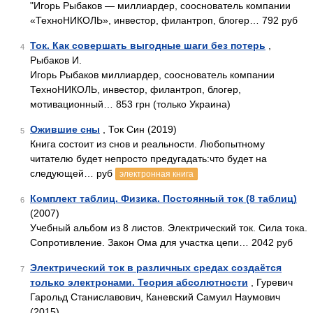
"Игорь Рыбаков — миллиардер, сооснователь компании
«ТехноНИКОЛЬ», инвестор, филантроп, блогер… 792 руб
Ток. Как совершать выгодные шаги без потерь
,
4
Рыбаков И.
Игорь Рыбаков миллиардер, сооснователь компании
ТехноНИКОЛЬ, инвестор, филантроп, блогер,
мотивационный… 853 грн (только Украина)
Ожившие сны
, Ток Син (2019)
5
Книга состоит из снов и реальности. Любопытному
читателю будет непросто предугадать:что будет на
следующей… руб
электронная книга
Комплект таблиц. Физика. Постоянный ток (8 таблиц)
6
(2007)
Учебный альбом из 8 листов. Электрический ток. Сила тока.
Сопротивление. Закон Ома для участка цепи… 2042 руб
Электрический ток в различных средах создаётся
7
только электронами. Теория абсолютности
, Гуревич
Гарольд Станиславович, Каневский Самуил Наумович
(2015)