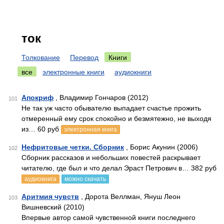
ток
Толкование
Перевод
Книги
все
электронные книги
аудиокниги
Апокриф
, Владимир Гончаров (2012)
101
Не так уж часто обывателю выпадает счастье прожить
отмеренный ему срок спокойно и безмятежно, не выходя
из… 60 руб
электронная книга
Нефритовые четки. Сборник
, Борис Акунин (2006)
102
Сборник рассказов и небольших повестей раскрывает
читателю, где был и что делал Эраст Петрович в… 382 руб
аудиокнига
можно скачать
Аритмия чувств
, Дорота Веллман, Януш Леон
103
Вишневский (2010)
Впервые автор самой чувственной книги последнего