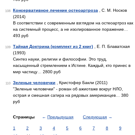
Консервативное лечение остеоартроза
, С. М. Носков
108
(2014)
В соответствии с современным взглядом на остеоартроз как
на системный процесс, а не изолированное поражение…
493 руб
Тайная Доктрина (комплект из 2 книг)
, Е. П. Блаватская
109
(1993)
Синтез науки, религии и философии. Это труд,
насыщенный стремлением к Истине. Каждый, кто принес в
мир частицу… 2800 руб
Зеленые человечки
, Кристофер Бакли (2011)
110
"Зеленые человечки" - роман об ажиотаже вокруг НЛО,
острая и смешная сатира на рядовых американцев… 380
руб
Страницы
←
Предыдущая
Следующая
→
1
2
3
4
5
6
7
8
9