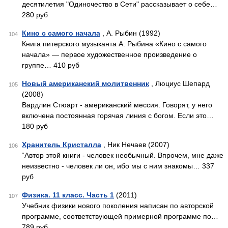
десятилетия "Одиночество в Сети" рассказывает о себе…
280 руб
Кино с самого начала
, А. Рыбин (1992)
104
Книга питерского музыканта А. Рыбина «Кино с самого
начала» — первое художественное произведение о
группе… 410 руб
Новый американский молитвенник
, Люциус Шепард
105
(2008)
Вардлин Стюарт - американский мессия. Говорят, у него
включена постоянная горячая линия с богом. Если это…
180 руб
Хранитель Кристалла
, Ник Нечаев (2007)
106
“Автор этой книги - человек необычный. Впрочем, мне даже
неизвестно - человек ли он, ибо мы с ним знакомы… 337
руб
Физика. 11 класс. Часть 1
(2011)
107
Учебник физики нового поколения написан по авторской
программе, соответствующей примерной программе по…
789 руб