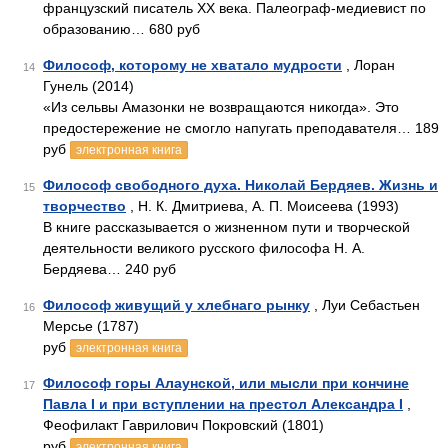
французский писатель XX века. Палеограф-медиевист по
образованию… 680 руб
Философ, которому не хватало мудрости
, Лоран
14
Гунель (2014)
«Из сельвы Амазонки не возвращаются никогда». Это
предостережение не смогло напугать преподавателя… 189
руб
электронная книга
Философ свободного духа. Николай Бердяев. Жизнь и
15
творчество
, Н. К. Дмитриева, А. П. Моисеева (1993)
В книге рассказывается о жизненном пути и творческой
деятельности великого русского философа Н. А.
Бердяева… 240 руб
Философ живущий у хлебнаго рынку
, Луи Себастьен
16
Мерсье (1787)
руб
электронная книга
Философ горы Алаунской, или мысли при кончине
17
Павла I и при вступлении на престол Александра I
,
Феофилакт Гаврилович Покровский (1801)
руб
электронная книга