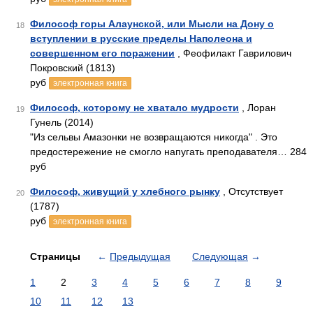
Философ горы Алаунской, или Мысли на Дону о
18
вступлении в русские пределы Наполеона и
совершенном его поражении
, Феофилакт Гаврилович
Покровский (1813)
руб
электронная книга
Философ, которому не хватало мудрости
, Лоран
19
Гунель (2014)
"Из сельвы Амазонки не возвращаются никогда" . Это
предостережение не смогло напугать преподавателя… 284
руб
Философ, живущий у хлебного рынку
, Отсутствует
20
(1787)
руб
электронная книга
Страницы
←
Предыдущая
Следующая
→
1
2
3
4
5
6
7
8
9
10
11
12
13