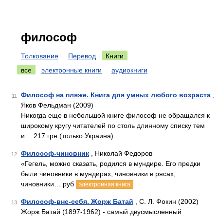
философ
Толкование
Перевод
Книги
все
электронные книги
аудиокниги
Философ на пляже. Книга для умных любого возраста
,
11
Яков Фельдман (2009)
Никогда еще в небольшой книге философ не обращался к
широкому кругу читателей по столь длинному списку тем
и… 217 грн (только Украина)
Философ-чиновник
, Николай Федоров
12
«Гегель, можно сказать, родился в мундире. Его предки
были чиновники в мундирах, чиновники в рясах,
чиновники… руб
электронная книга
Философ-вне-себя. Жорж Батай
, С. Л. Фокин (2002)
13
Жорж Батай (1897-1962) - самый двусмысленный