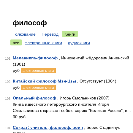
философ
Толкование
Перевод
Книги
все
электронные книги
аудиокниги
Меланиппа-философ
, Иннокентий Фёдорович Анненский
101
(1901)
руб
электронная книга
Китайский философ Мэн-Цзы
, Отсутствует (1904)
102
руб
электронная книга
Опальный философ
, Игорь Смольников (2007)
103
Книга известного петербургского писателя Игоря
Смольникова открывает собою серию "Великая Россия", в…
30 руб
Сократ: учитель, философ, воин
, Борис Стадничук
104