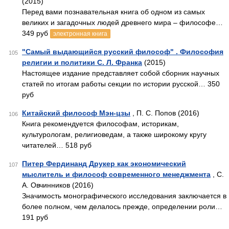
(2015)
Перед вами познавательная книга об одном из самых
великих и загадочных людей древнего мира – философе…
349 руб
электронная книга
"Самый выдающийся русский философ" . Философия
105
религии и политики С. Л. Франка
(2015)
Настоящее издание представляет собой сборник научных
статей по итогам работы секции по истории русской… 350
руб
Китайский философ Мэн-цзы
, П. С. Попов (2016)
106
Книга рекомендуется философам, историкам,
культурологам, религиоведам, а также широкому кругу
читателей… 518 руб
Питер Фердинанд Друкер как экономический
107
мыслитель и философ современного менеджмента
, С.
А. Овчинников (2016)
Значимость монографического исследования заключается в
более полном, чем делалось прежде, определении роли…
191 руб