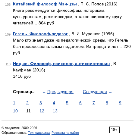
Китайский философ Мэн-цзы
, П. С. Попов (2016)
108
Книга рекомендуется философам, историкам,
культурологам, религиоведам, а также широкому кругу
читателей… 864 руб
Гегель. Философ-педагог
, В. И. Мурашов (1996)
109
Мало кто знает даже из педагогической среды, что Гегель
был профессиональным педагогом. Из тридцати лет… 220
руб
Ницше: Философ, психолог, антихристианин
, В.
110
Кауфман (2016)
1416 руб
Страницы
←
Предыдущая
Следующая
→
1
2
3
4
5
6
7
8
9
10
11
12
13
© Академик, 2000-2026
18+
Обратная связь:
Техподдержка
,
Реклама на сайте