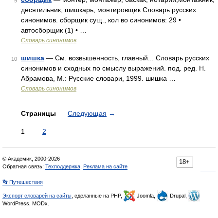
9
десятильник, шишкарь, монтировщик Словарь русских
синонимов. сборщик сущ., кол во синонимов: 29 •
автосборщик (1) • …
Словарь синонимов
шишка
— См. возвышенность, главный... Словарь русских
10
синонимов и сходных по смыслу выражений. под. ред. Н.
Абрамова, М.: Русские словари, 1999. шишка …
Словарь синонимов
Страницы
Следующая
→
1
2
© Академик, 2000-2026
18+
Обратная связь:
Техподдержка
,
Реклама на сайте
👣 Путешествия
Экспорт словарей на сайты
, сделанные на PHP,
Joomla,
Drupal,
WordPress, MODx.