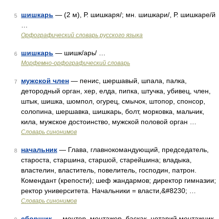
шишкарь
— (2 м), Р. шишкаря/; мн. шишкари/, Р. шишкаре/й
5
…
Орфографический словарь русского языка
шишкарь
— шишк/арь/ …
6
Морфемно-орфографический словарь
мужской член
— пенис, шершавый, шпала, палка,
7
детородный орган, хер, елда, пипка, штучка, убивец, член,
штык, шишка, шомпол, огурец, смычок, штопор, спонсор,
солопина, шершавка, шишкарь, болт, морковка, мальчик,
кила, мужское достоинство, мужской половой орган …
Словарь синонимов
начальник
— Глава, главнокомандующий, председатель,
8
староста, старшина, старшой, старейшина; владыка,
властелин, властитель, повелитель, господин, патрон.
Комендант (крепости); шеф жандармов; директор гимназии;
ректор университета. Начальники = власти,&#8230; …
Словарь синонимов
сборщик
— монтер, монтажер, баскак, нотарий,монтажник,