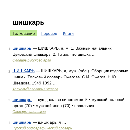
шишкарь
Толкование
Перевод
Книги
шишкарь
— ШИШКАРЬ, я, м. 1. Важный начальник.
1
Цековский шишкарь. 2. То же, что шишка …
Словарь русского арго
ШИШКАРЬ
— ШИШКАРЬ, я, муж. (обл.). Сборщик кедровых
2
шишек. Толковый словарь Ожегова. С.И. Ожегов, Н.Ю.
Шведова. 1949 1992 …
Толковый словарь Ожегова
шишкарь
— сущ., кол во синонимов: 5 • мужской половой
3
орган (70) • мужской член (70) • начальник …
Словарь синонимов
шишкарь
— шишк арь, я …
4
Русский орфографический словарь