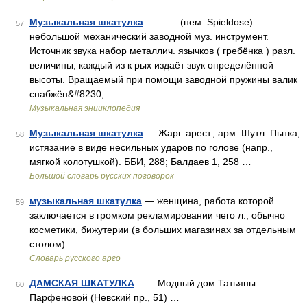
Музыкальная шкатулка
— (нем. Spieldose)
57
небольшой механический заводной муз. инструмент.
Источник звука набор металлич. язычков ( гребёнка ) разл.
величины, каждый из к рых издаёт звук определённой
высоты. Вращаемый при помощи заводной пружины валик
снабжён&#8230; …
Музыкальная энциклопедия
Музыкальная шкатулка
— Жарг. арест., арм. Шутл. Пытка,
58
истязание в виде несильных ударов по голове (напр.,
мягкой колотушкой). ББИ, 288; Балдаев 1, 258 …
Большой словарь русских поговорок
музыкальная шкатулка
— женщина, работа которой
59
заключается в громком рекламировании чего л., обычно
косметики, бижутерии (в больших магазинах за отдельным
столом) …
Словарь русского арго
ДАМСКАЯ ШКАТУЛКА
— Модный дом Татьяны
60
Парфеновой (Невский пр., 51) …