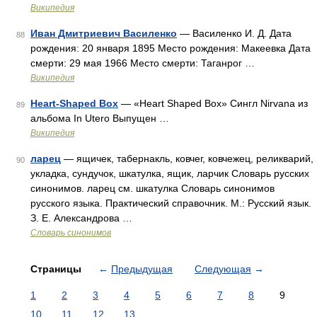
Википедия
Иван Дмитриевич Василенко
— Василенко И. Д. Дата
88
рождения: 20 января 1895 Место рождения: Макеевка Дата
смерти: 29 мая 1966 Место смерти: Таганрог …
Википедия
Heart-Shaped Box
— «Heart Shaped Box» Сингл Nirvana из
89
альбома In Utero Выпущен …
Википедия
ларец
— ящичек, табернакль, ковчег, ковчежец, реликварий,
90
укладка, сундучок, шкатулка, ящик, ларчик Словарь русских
синонимов. ларец см. шкатулка Словарь синонимов
русского языка. Практический справочник. М.: Русский язык.
З. Е. Александрова …
Словарь синонимов
Страницы
←
Предыдущая
Следующая
→
1
2
3
4
5
6
7
8
9
10
11
12
13