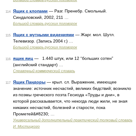
Большой словарь русских поговорок
Ящик с клопами
— Разг. Пренебр. Смольный.
114
Синдаловский, 2002, 211 …
Большой словарь русских поговорок
Ящик с мутными видениями
— Жарг. мол. Шутл.
115
Телевизор. (Запись 2004 г.) …
Большой словарь русских поговорок
ящик яиц
— 1.440 штук, или 12 “больших сотен”
116
(английский стандарт) …
Справочный коммерческий словарь
Ящик Пандоры
— крыл. сл. Выражение, имеющее
117
значение: источник несчастий, великих бедствий; возникло
из поэмы греческого поэта Гесиода «Труды и дни», в
которой рассказывается, что некогда люди жили, не зная
никаких несчастий, болезней и старости, пока
Прометей&#8230; …
Универсальный дополнительный практический толковый словарь
И. Мостицкого