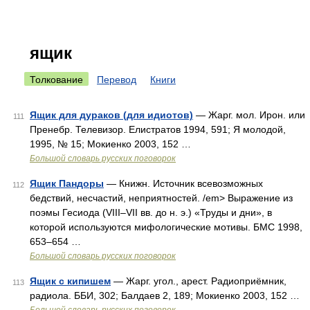
ящик
Толкование
Перевод
Книги
Ящик для дураков (для идиотов)
— Жарг. мол. Ирон. или
111
Пренебр. Телевизор. Елистратов 1994, 591; Я молодой,
1995, № 15; Мокиенко 2003, 152 …
Большой словарь русских поговорок
Ящик Пандоры
— Книжн. Источник всевозможных
112
бедствий, несчастий, неприятностей. /em> Выражение из
поэмы Гесиода (VIII–VII вв. до н. э.) «Труды и дни», в
которой используются мифологические мотивы. БМС 1998,
653–654 …
Большой словарь русских поговорок
Ящик с кипишем
— Жарг. угол., арест. Радиоприёмник,
113
радиола. ББИ, 302; Балдаев 2, 189; Мокиенко 2003, 152 …