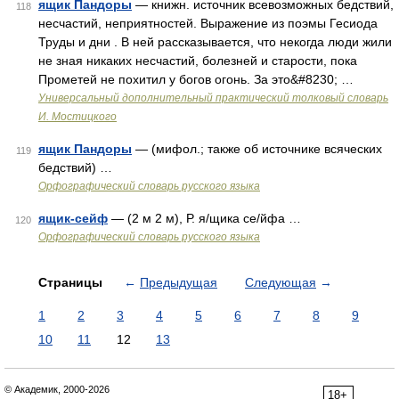
ящик Пандоры
— книжн. источник всевозможных бедствий,
118
несчастий, неприятностей. Выражение из поэмы Гесиода
Труды и дни . В ней рассказывается, что некогда люди жили
не зная никаких несчастий, болезней и старости, пока
Прометей не похитил у богов огонь. За это&#8230; …
Универсальный дополнительный практический толковый словарь
И. Мостицкого
ящик Пандоры
— (мифол.; также об источнике всяческих
119
бедствий) …
Орфографический словарь русского языка
ящик-сейф
— (2 м 2 м), Р. я/щика се/йфа …
120
Орфографический словарь русского языка
Страницы
←
Предыдущая
Следующая
→
1
2
3
4
5
6
7
8
9
10
11
12
13
© Академик, 2000-2026
18+