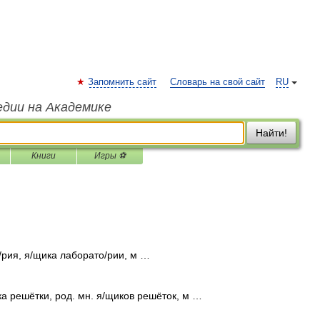
Запомнить сайт
Словарь на свой сайт
RU
едии на Академике
Найти!
Книги
Игры ⚽
рия, я/щика лаборато/рии, м …
а решётки, род. мн. я/щиков решёток, м …