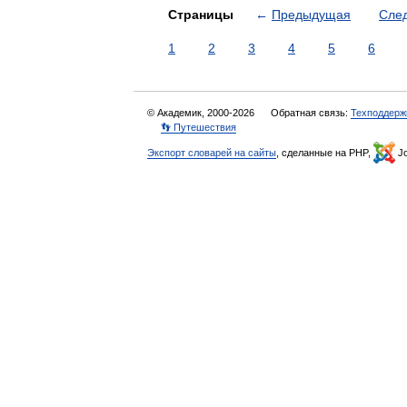
Страницы
←
Предыдущая
Сле
1
2
3
4
5
6
© Академик, 2000-2026
Обратная связь:
Техподдерж
👣 Путешествия
Экспорт словарей на сайты
, сделанные на PHP,
Jo