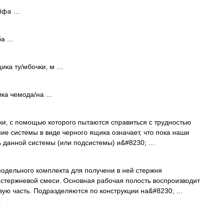
/йфа …
ба …
щика ту/мбочки, м …
ика чемода/на …
и, с помощью которого пытаются справиться с трудностью
ие системы в виде черного ящика означает, что пока наши
ь данной системы (или подсистемы) и&#8230; …
модельного комплекта для получени в ней стержня
 стержневой смеси. Основная рабочая полость воспроизводит
вую часть. Подразделяются по конструкции на&#8230; …
и