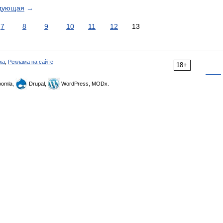
дующая
→
7
8
9
10
11
12
13
ка
,
Реклама на сайте
18+
omla,
Drupal,
WordPress, MODx.