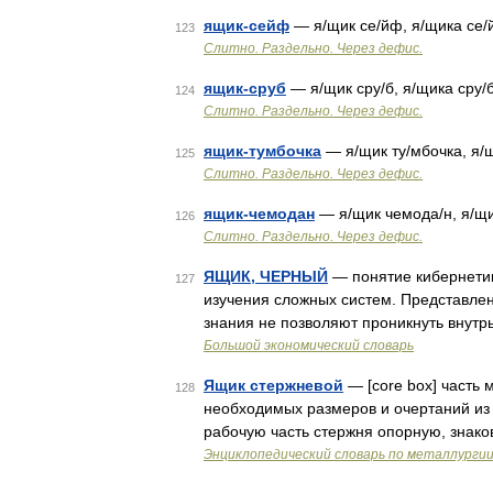
ящик-сейф
— я/щик се/йф, я/щика се
123
Слитно. Раздельно. Через дефис.
ящик-сруб
— я/щик сру/б, я/щика сру/
124
Слитно. Раздельно. Через дефис.
ящик-тумбочка
— я/щик ту/мбочка, я/
125
Слитно. Раздельно. Через дефис.
ящик-чемодан
— я/щик чемода/н, я/щ
126
Слитно. Раздельно. Через дефис.
ЯЩИК, ЧЕРНЫЙ
— понятие кибернетик
127
изучения сложных систем. Представлен
знания не позволяют проникнуть внутр
Большой экономический словарь
Ящик стержневой
— [core box] часть 
128
необходимых размеров и очертаний из
рабочую часть стержня опорную, знако
Энциклопедический словарь по металлурги