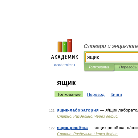
Словари и энциклоп
academic.ru
Толкования
Переводы
ящик
Толкование
Перевод
Книги
ящик-лаборатория
— я/щик лаборато/
121
Слитно. Раздельно. Через дефис.
ящик-решётка
— я/щик решётка, я/щик
122
Слитно. Раздельно. Через дефис.