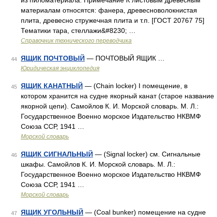
из пиломатериала. Примечание К листовым древесным
материалам относятся: фанера, древесноволокнистая
плита, древесно стружечная плита и т.п. [ГОСТ 20767 75]
Тематики тара, стеллажи&#8230; …
Справочник технического переводчика
ЯЩИК ПОЧТОВЫЙ
— ПОЧТОВЫЙ ЯЩИК …
44
Юридическая энциклопедия
ЯЩИК КАНАТНЫЙ
— (Chain locker) I помещение, в
45
котором хранится на судне якорный канат (старое название
якорной цепи). Самойлов К. И. Морской словарь. М. Л.:
Государственное Военно морское Издательство НКВМФ
Союза ССР, 1941 …
Морской словарь
ЯЩИК СИГНАЛЬНЫЙ
— (Signal locker) см. Сигнальные
46
шкафы. Самойлов К. И. Морской словарь. М. Л.:
Государственное Военно морское Издательство НКВМФ
Союза ССР, 1941 …
Морской словарь
ЯЩИК УГОЛЬНЫЙ
— (Coal bunker) помещение на судне
47