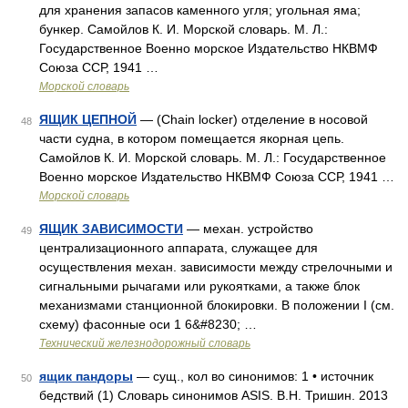
для хранения запасов каменного угля; угольная яма;
бункер. Самойлов К. И. Морской словарь. М. Л.:
Государственное Военно морское Издательство НКВМФ
Союза ССР, 1941 …
Морской словарь
ЯЩИК ЦЕПНОЙ
— (Chain locker) отделение в носовой
48
части судна, в котором помещается якорная цепь.
Самойлов К. И. Морской словарь. М. Л.: Государственное
Военно морское Издательство НКВМФ Союза ССР, 1941 …
Морской словарь
ЯЩИК ЗАВИСИМОСТИ
— механ. устройство
49
централизационного аппарата, служащее для
осуществления механ. зависимости между стрелочными и
сигнальными рычагами или рукоятками, а также блок
механизмами станционной блокировки. В положении I (см.
схему) фасонные оси 1 6&#8230; …
Технический железнодорожный словарь
ящик пандоры
— сущ., кол во синонимов: 1 • источник
50
бедствий (1) Словарь синонимов ASIS. В.Н. Тришин. 2013