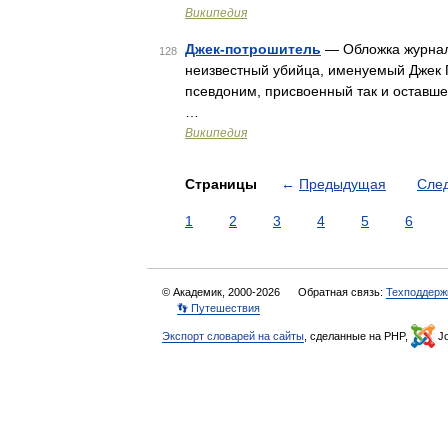
Википедия
Джек-потрошитель
— Обложка журнала
128
неизвестный убийца, именуемый Джек П
псевдоним, присвоенный так и оставш
…
Википедия
Страницы
←
Предыдущая
Сле
1
2
3
4
5
6
© Академик, 2000-2026
Обратная связь:
Техподдерж
👣 Путешествия
Экспорт словарей на сайты
, сделанные на PHP,
Jo