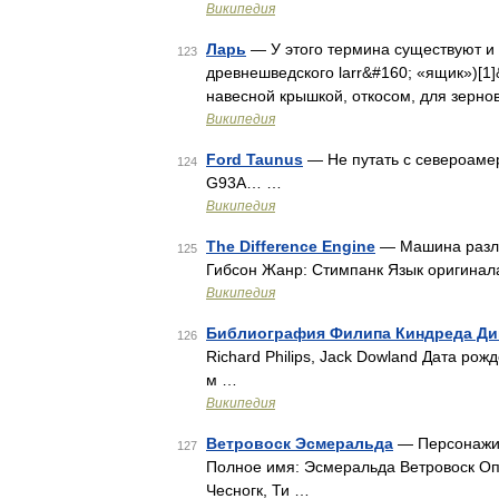
Википедия
Ларь
— У этого термина существуют и д
123
древнешведского larr&#160; «ящик»)[1]
навесной крышкой, откосом, для зерно
Википедия
Ford Taunus
— Не путать с североаме
124
G93A… …
Википедия
The Difference Engine
— Машина различ
125
Гибсон Жанр: Стимпанк Язык оригинал
Википедия
Библиография Филипа Киндреда Ди
126
Richard Philips, Jack Dowland Дата ро
м …
Википедия
Ветровоск Эсмеральда
— Персонажи 
127
Полное имя: Эсмеральда Ветровоск Опи
Чесногк, Ти …