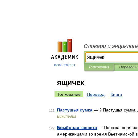
Словари и энциклоп
academic.ru
Толкования
Переводы
ящичек
Толкование
Перевод
Книги
Пастушья сумка
— ? Пастушья сумка
121
Википедия
Бомбовая кассета
— Поражающая част
122
американцами во время Вьетнамской 