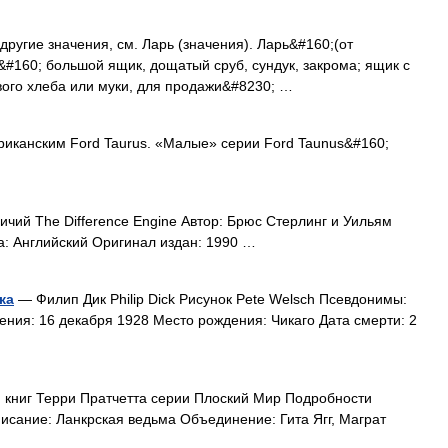
ругие значения, см. Ларь (значения). Ларь&#160;(от
&#160; большой ящик, дощатый сруб, сундук, закрома; ящик с
вого хлеба или муки, для продажи&#8230; …
риканским Ford Taurus. «Малые» серии Ford Taunus&#160;
ий The Difference Engine Автор: Брюс Стерлинг и Уильям
а: Английский Оригинал издан: 1990 …
ка
— Филип Дик Philip Dick Рисунок Pete Welsch Псевдонимы:
ждения: 16 декабря 1928 Место рождения: Чикаго Дата смерти: 2
книг Терри Пратчетта серии Плоский Мир Подробности
сание: Ланкрская ведьма Объединение: Гита Ягг, Маграт