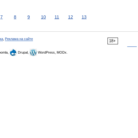
7
8
9
10
11
12
13
ка
,
Реклама на сайте
18+
omla,
Drupal,
WordPress, MODx.