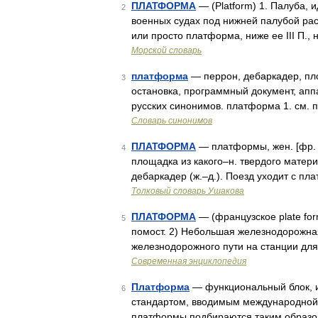
ПЛАТФОРМА
— (Platform) 1. Палуба, и
2
военных судах под нижней палубой расп
или просто платформа, ниже ее III П.
Морской словарь
платформа
— перрон, дебаркадер, пло
3
остановка, программный документ, аппа
русских синонимов. платформа 1. см. п
Словарь синонимов
ПЛАТФОРМА
— платформы, жен. [фр. p
4
площадка из какого–н. твердого матер
дебаркадер (ж.–д.). Поезд уходит с 
Толковый словарь Ушакова
ПЛАТФОРМА
— (французское plate for
5
помост. 2) Небольшая железнодорожная
железнодорожного пути на станции для
Современная энциклопедия
Платформа
— функциональный блок, и
6
стандартом, вводимым международной 
платформы подбираются таким образом