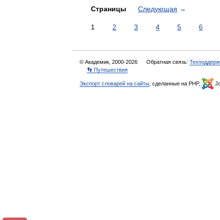
Страницы
Следующая
→
1
2
3
4
5
6
© Академик, 2000-2026
Обратная связь:
Техподдерж
👣 Путешествия
Экспорт словарей на сайты
, сделанные на PHP,
Jo