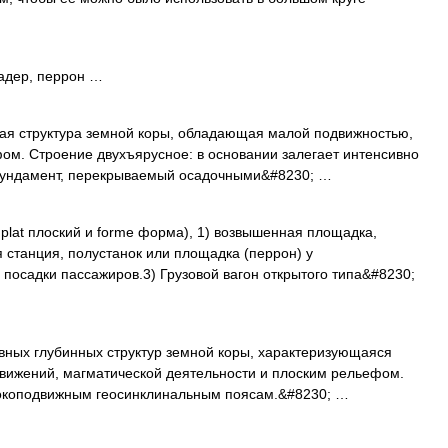
ер, перрон …
ная структура земной коры, обладающая малой подвижностью,
м. Строение двухъярусное: в основании залегает интенсивно
ундамент, перекрываемый осадочными&#8230; …
 plat плоский и forme форма), 1) возвышенная площадка,
станция, полустанок или площадка (перрон) у
 посадки пассажиров.3) Грузовой вагон открытого типа&#8230;
авных глубинных структур земной коры, характеризующаяся
движений, магматической деятельности и плоским рельефом.
окоподвижным геосинклинальным поясам.&#8230; …