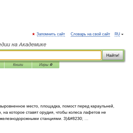
Запомнить сайт
Словарь на свой сайт
RU
едии на Академике
Найти!
Книги
Игры ⚽
 выровненное место, площадка, помост перед караульней,
, на которое ставят орудия, чтобы колеса лафетов не
д железнодорожными станциями. 3)&#8230; …