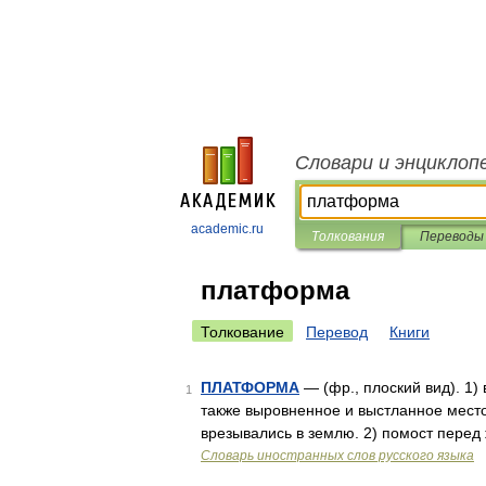
Словари и энциклоп
academic.ru
Толкования
Переводы
платформа
Толкование
Перевод
Книги
ПЛАТФОРМА
— (фр., плоский вид). 1)
1
также выровненное и выстланное место
врезывались в землю. 2) помост пере
Словарь иностранных слов русского языка