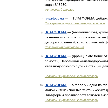
задач.&#8230; …
Финансовый словарь
платформа
— ПЛАТФОРМА, дебаркад
7
Словарь-тезаурус синонимов русской речи
ПЛАТФОРМА
— (геологическое), круп
8
равнинным или платообразным рельефо
деформированный, кристаллический ф
Современная энциклопедия
ПЛАТФОРМА
— (франц. plate forme от
9
помост.2) Небольшая железнодорожная 
железнодорожного пути на станции для
…
Большой Энциклопедический словарь
ПЛАТФОРМА
— в геологии одна из гл
10
малой интенсивностью тектонических 
Платформы противопоставляются выс
Большой Энциклопедический словарь