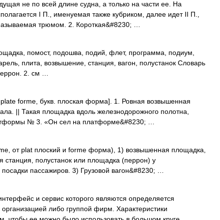
дущая не по всей длине судна, а только на части ее. На
олагается I П., именуемая также кубриком, далее идет II П.,
, называемая трюмом. 2. Короткая&#8230; …
щадка, помост, подошва, подий, флет, программа, подиум,
рель, плита, возвышение, станция, вагон, полустанок Словарь
еррон. 2. см …
late forme, букв. плоская форма]. 1. Ровная возвышенная
иала. || Такая площадка вдоль железнодорожного полотна,
платформы № 3. «Он сел на платформе&#8230; …
me, от plat плоский и forme форма), 1) возвышенная площадка,
 станция, полустанок или площадка (перрон) у
 посадки пассажиров. 3) Грузовой вагон&#8230; …
нтерфейс и сервис которого являются определяется
организацией либо группой фирм. Характеристики
, чтобы ее можно было использовать в большом круге